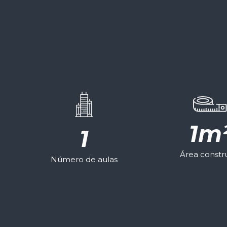
1
m
1
Área constr
Número de aulas